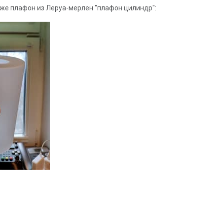
 же плафон из Леруа-мерлен "плафон цилиндр":