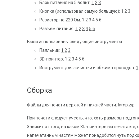
Блок питания на 5 вольт:
1
2
3
Кнопка (использовал самую большую):
1
2
3
Резистор на 220 Ом:
1
2
3
4
5
6
Разъем питания:
1
2
3
4
5
6
Были использованы следующие инструменты:
Паяльник:
1
2
3
3D-принтер:
1
2
3
4
5
6
Инструмент для зачистки и обжима проводов:
1
Сборка
Файлы для печати верхней и нижней части:
lamp.zip
.
При печати следует учесть, что, хоть размеры подго
Зависит от того, на каком 3D-принтере вы печатаете,
напечатанным частям может понадобится чуть подко