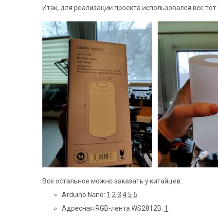
Итак, для реализации проекта использовался все тот
Все остальное можно заказать у китайцев:
Arduino Nano:
1
2
3
4
5
6
Адресная RGB-лента WS2812B:
1