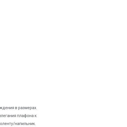
ождения в размерах.
рилегания плафона к
оленту/напильник.