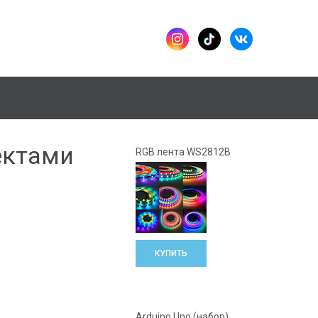
ектами
RGB лента WS2812B
КУПИТЬ
Arduino Uno (набор)