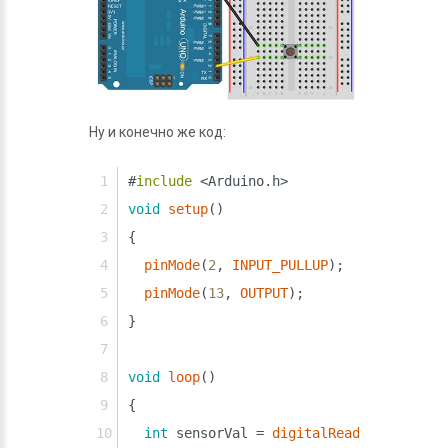
Ну и конечно же код:
#
include
<Arduino.h>
void
setup
() 
{
pinMode
(
2
, 
INPUT_PULLUP
);
pinMode
(
13
, 
OUTPUT
);
}
void
loop
() 
{
int
 sensorVal = 
digitalRead
(
2
);