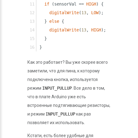
if
 (sensorVal == 
HIGH
) {
digitalWrite
(
13
, 
LOW
);
  } 
else
 {
digitalWrite
(
13
, 
HIGH
);
  }
}
Как это работает? Вы уже скорее всего
заметили, что для пина, к которому
подключена кнопка, используется
режим
INPUT_PULLUP
. Все дело в том,
что в плате Arduino уже есть
встроенные подтягивающие резисторы,
и режим
INPUT_PULLUP
как раз
позволяет их использовать.
Кстати, есть более удобные для