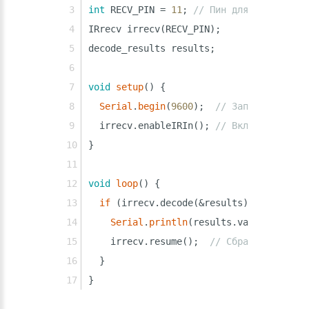
int
 RECV_PIN = 
11
; 
// Пин для сигнала от
IRrecv irrecv(RECV_PIN);
decode_results results;
void
setup
() {
Serial
.
begin
(
9600
);  
// Запускаем сери
  irrecv.enableIRIn(); 
// Включаем ИК-пр
}
void
loop
() {
if
 (irrecv.decode(&results)) { 
Serial
.
println
(results.value, HEX); 
    irrecv.resume();  
// Сбрасываем приё
  }
}