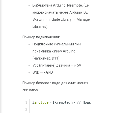
Библиотека Arduino: IRremote. (Её
можно скачать через Arduino IDE:
Sketch → Include Library → Manage
Libraries).
Пример подключения:
Подключите сигнальный пин
приёмника к пину Arduino
(например, D11).
Vcc (питание) датчика — к 5V.
GND — к GND.
Пример базового кода для считывания
сигналов:
#
include
<IRremote.h> // Подключение биб