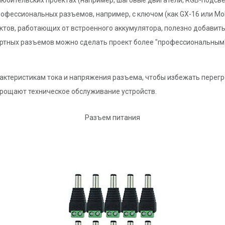
юбительских проектах (например, шаговые двигатели, RGB-подсве
офессиональных разъемов, например, с ключом (как GX-16 или Mo
ктов, работающих от встроенного аккумулятора, полезно добавить
ртных разъемов можно сделать проект более "профессиональным"
рактеристикам тока и напряжения разъема, чтобы избежать перег
прощают техническое обслуживание устройств.
Разъем питания